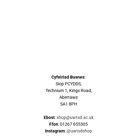
Cyfeiriad Busnes:
Siop PCYDDS,
Technium 1, Kings Road,
Abertawe
SA1 8PH
Ebost
:
shop@uwtsd.ac.uk
Ffon
: 01267 655305
Instagram
:
@uwtsdshop