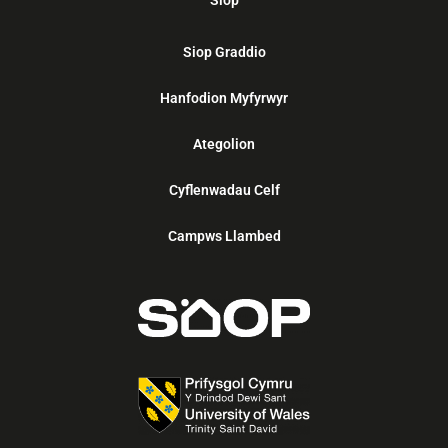
Siop
Siop Graddio
Hanfodion Myfyrwyr
Ategolion
Cyflenwadau Celf
Campws Llambed