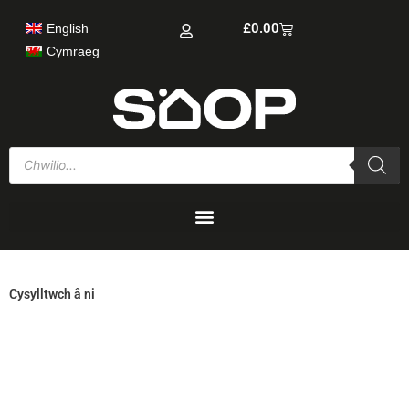
Skip
Cart
£
0.00
English
to
content
Cymraeg
Products
search
Cysylltwch â ni